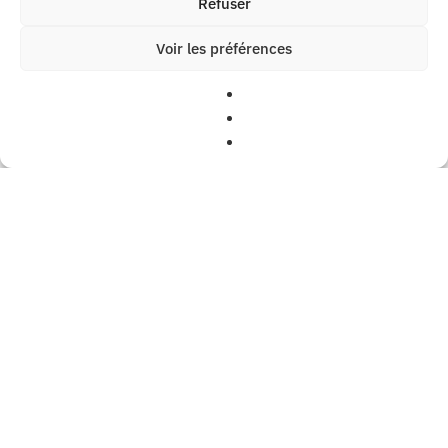
Refuser
Voir les préférences
English
Français
Chauvin Engrenages
Weiss Machines